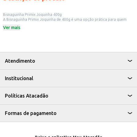
Bisnaguinha Primix Joquinha 400g
A Bisnaguinha Primix Joquinha de 400g é uma opção prática para quem
busca um pão macio e saboroso para o dia a dia. Ideal para lanches rápidos,
Ver mais
cafés da manhã e lanches das crianças, a bisnaguinha é versátil e pode ser
consumida de diversas maneiras.
Dicas de Uso:
Perfeita para preparar sanduíches com recheios variados.
Ideal para acompanhar patês, geleias e requeijão.
Uma ótima opção para lanches escolares e lanches rápidos.
Pode ser consumida pura, como acompanhamento de refeições.
Atendimento
A Bisnaguinha Primix Joquinha é uma escolha conveniente para quem busca
praticidade sem abrir mão do sabor, sendo uma opção que agrada a todos
os paladares.
Institucional
Políticas Atacadão
Formas de pagamento