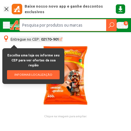
Baixe nosso novo app e ganhe descontos
exclusivos
0
Entregue no CEP:
02170-901
Escolha uma loja ou informe seu
CEP para ver ofertas da sua
região
INFORMAR LOCALIZAÇÃO
Clique na imagem para ampliar.