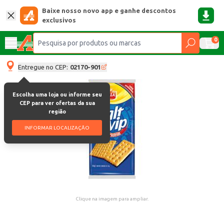
Baixe nosso novo app e ganhe descontos
exclusivos
0
Entregue no CEP:
02170-901
Escolha uma loja ou informe seu
CEP para ver ofertas da sua
região
INFORMAR LOCALIZAÇÃO
Clique na imagem para ampliar.