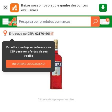
Baixe nosso novo app e ganhe descontos
exclusivos
0
Entregue no CEP:
02170-901
Escolha uma loja ou informe seu
CEP para ver ofertas da sua
região
INFORMAR LOCALIZAÇÃO
Clique na imagem para ampliar.