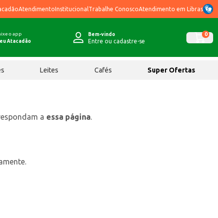
acadão
Atendimento
Institucional
Trabalhe Conosco
Atendimento em Libras
ixe o app
0
Bem-vindo
Entre ou cadastre-se
eu Atacadão
ês
Leites
Cafés
Super Ofertas
rrespondam a
essa página
.
tamente.