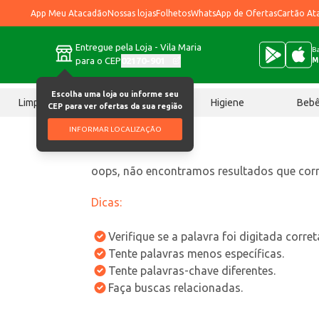
App Meu Atacadão
Nossas lojas
Folhetos
WhatsApp de Ofertas
Cartão At
Entregue pela Loja - Vila Maria
Ba
para o CEP
02170-901
M
Escolha uma loja ou informe seu
Limpeza
Chocolates
Higiene
Beb
CEP para ver ofertas da sua região
INFORMAR LOCALIZAÇÃO
oops, não encontramos resultados que co
Dicas:
Verifique se a palavra foi digitada corre
Tente palavras menos específicas.
Tente palavras-chave diferentes.
Faça buscas relacionadas.