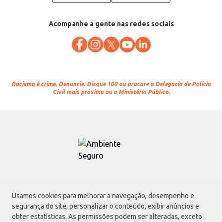
Acompanhe a gente nas redes sociais
Racismo é crime.
Denuncie. Disque 100 ou procure a Delegacia de Polícia
Civil mais próxima ou o Ministério Público.
Atacadão S.A.
Usamos cookies para melhorar a navegação, desempenho e
Avenida Morvan Dias de Figueiredo, 6169, Vila Maria, São Paulo - SP | CEP
segurança do site, personalizar o conteúdo, exibir anúncios e
02170-901 | CNPJ: 75.315.333/0001-09
obter estatísticas. As permissões podem ser alteradas, exceto