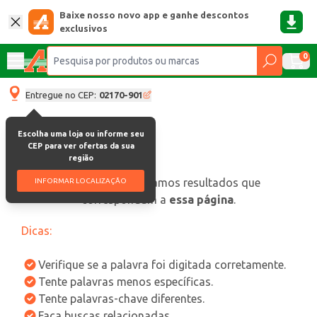
Baixe nosso novo app e ganhe descontos
exclusivos
0
Entregue no CEP:
02170-901
Escolha uma loja ou informe seu
CEP para ver ofertas da sua
região
oops, não encontramos resultados que
INFORMAR LOCALIZAÇÃO
correspondam a
essa página
.
Dicas:
Verifique se a palavra foi digitada corretamente.
Tente palavras menos específicas.
Tente palavras-chave diferentes.
Faça buscas relacionadas.