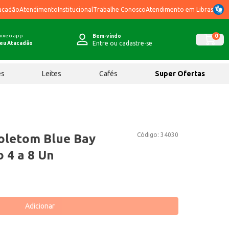
acadão
Atendimento
Institucional
Trabalhe Conosco
Atendimento em Libras
ixe o app
0
Bem-vindo
Entre ou cadastre-se
eu Atacadão
ês
Leites
Cafés
Super Ofertas
Código:
34030
Moletom Blue Bay
 4 a 8 Un
Adicionar