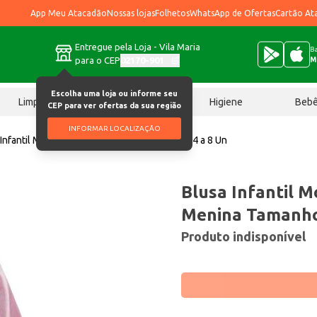
App Meu Atacadão
Nossas lojas
Folhetos
WhatsApp de Ofertas
Cartão At
Entregue pela Loja - Vila Maria
Ba
para o CEP
02170-901
M
Escolha uma loja ou informe seu
Limpeza
Chocolates
Higiene
Beb
CEP para ver ofertas da sua região
INFORMAR LOCALIZAÇÃO
 Infantil Moletom Blue Bay Menina Tamanho 4 a 8 Un
Blusa Infantil 
Menina Tamanho
Produto indisponível