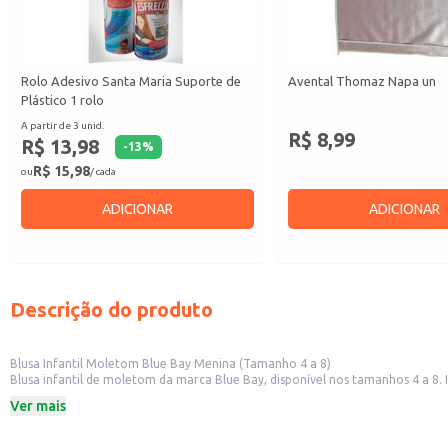
Rolo Adesivo Santa Maria Suporte de
Avental Thomaz Napa un
Plástico 1 rolo
A partir de 3 unid.
R$ 8,99
R$ 13,98
-
13
%
R$ 15,98
ou
/ cada
ADICIONAR
ADICIONAR
Descrição do produto
Blusa Infantil Moletom Blue Bay Menina (Tamanho 4 a 8)
Blusa infantil de moletom da marca Blue Bay, disponível nos tamanhos 4 a 8. 
Marca: Blue Bay
Ver mais
Tamanho: 4 a 8
Venda por unidade
Dicas de Uso: