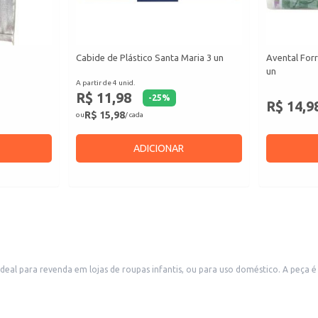
Cabide de Plástico Santa Maria 3 un
Avental Fo
un
A partir de 4 unid.
R$ 11,98
-
25
%
R$ 14,9
R$ 15,98
ou
/ cada
ADICIONAR
Ideal para revenda em lojas de roupas infantis, ou para uso doméstico. A peça 