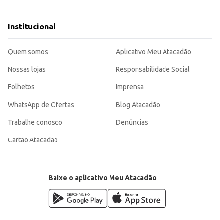
iados.
s mais casuais.
Institucional
inas, sendo uma excelente opção para o público infantil. Sua versatilidade per
Quem somos
Aplicativo Meu Atacadão
Nossas lojas
Responsabilidade Social
Folhetos
Imprensa
WhatsApp de Ofertas
Blog Atacadão
Trabalhe conosco
Denúncias
Cartão Atacadão
Baixe o aplicativo Meu Atacadão