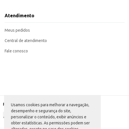
Perfeita para o dia a dia das meninas, proporcionando conforto e estilo.
Ideal para combinar com outras peças do vestuário infantil, criando looks var
Recomendada para uso em diversas ocasiões, desde brincadeiras até momento
Atendimento
A Blusa Infantil Moletom Blue Bay oferece praticidade e conforto para as men
Meus pedidos
Central de atendimento
Fale conosco
Formas de pagamento
Usamos cookies para melhorar a navegação,
desempenho e segurança do site,
personalizar o conteúdo, exibir anúncios e
obter estatísticas. As permissões podem ser