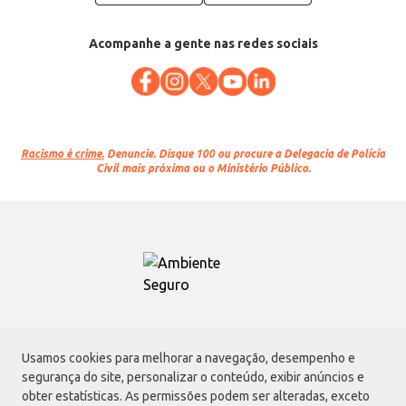
Acompanhe a gente nas redes sociais
Racismo é crime.
Denuncie. Disque 100 ou procure a Delegacia de Polícia
Civil mais próxima ou o Ministério Público.
Atacadão S.A.
Usamos cookies para melhorar a navegação, desempenho e
Avenida Morvan Dias de Figueiredo, 6169, Vila Maria, São Paulo - SP | CEP
segurança do site, personalizar o conteúdo, exibir anúncios e
02170-901 | CNPJ: 75.315.333/0001-09
obter estatísticas. As permissões podem ser alteradas, exceto