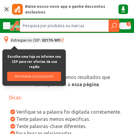
Baixe nosso novo app e ganhe descontos
exclusivos
0
Entregue no CEP:
02170-901
Escolha uma loja ou informe seu
CEP para ver ofertas da sua
região
oops, não encontramos resultados que
INFORMAR LOCALIZAÇÃO
correspondam a
essa página
.
Dicas:
Verifique se a palavra foi digitada corretamente.
Tente palavras menos específicas.
Tente palavras-chave diferentes.
Faça buscas relacionadas.