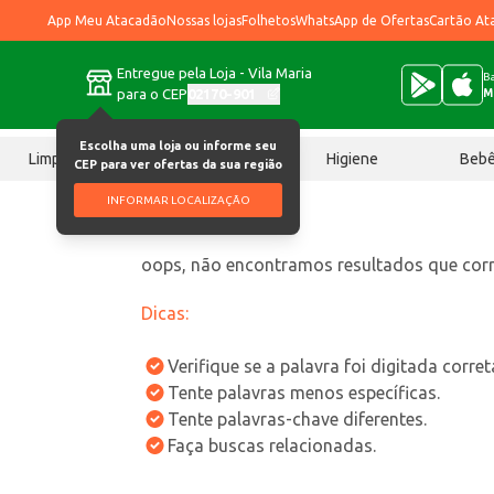
App Meu Atacadão
Nossas lojas
Folhetos
WhatsApp de Ofertas
Cartão At
Entregue pela Loja - Vila Maria
Ba
para o CEP
02170-901
M
Escolha uma loja ou informe seu
Limpeza
Chocolates
Higiene
Beb
CEP para ver ofertas da sua região
INFORMAR LOCALIZAÇÃO
oops, não encontramos resultados que co
Dicas:
Verifique se a palavra foi digitada corre
Tente palavras menos específicas.
Tente palavras-chave diferentes.
Faça buscas relacionadas.