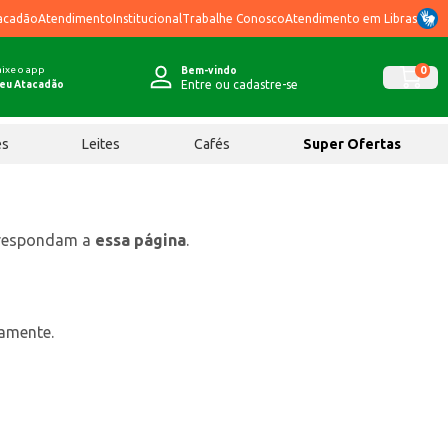
acadão
Atendimento
Institucional
Trabalhe Conosco
Atendimento em Libras
ixe o app
0
Bem-vindo
Entre ou cadastre-se
eu Atacadão
ês
Leites
Cafés
Super Ofertas
rrespondam a
essa página
.
tamente.