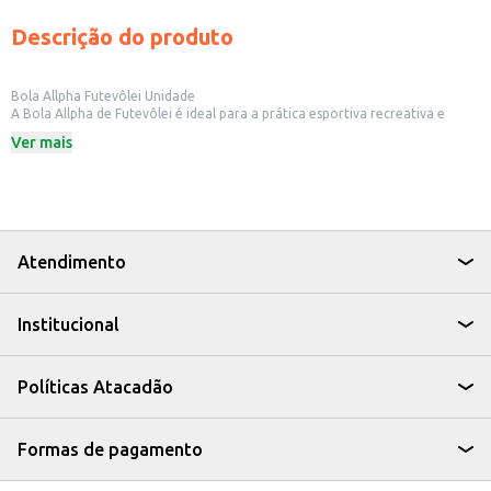
Descrição do produto
Bola Allpha Futevôlei Unidade
A Bola Allpha de Futevôlei é ideal para a prática esportiva recreativa e
competitiva. Sua construção garante resistência e durabilidade, perfeita
Ver mais
para uso em diversas situações.
Marca: Allpha
Categoria: Brinquedo
Dicas de Uso:
Ideal para uso em praias, quadras de areia ou superfícies similares.
Recomendada para jogos recreativos e competições de futevôlei.
Para maior durabilidade, evite o uso em superfícies ásperas ou com objetos
Atendimento
pontiagudos.
A Bola Allpha de Futevôlei oferece um ótimo custo-benefício, aliando
qualidade e diversão para momentos de lazer e prática esportiva.
Institucional
Políticas Atacadão
Formas de pagamento