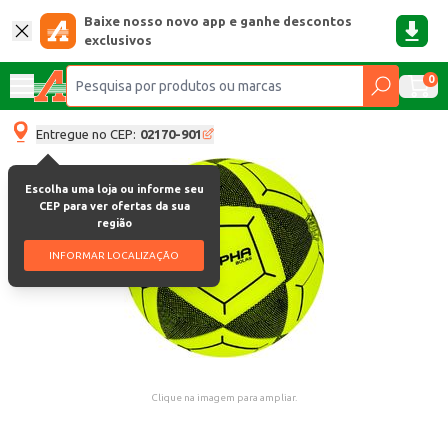
Baixe nosso novo app e ganhe descontos
exclusivos
0
Entregue no CEP:
02170-901
Escolha uma loja ou informe seu
CEP para ver ofertas da sua
região
INFORMAR LOCALIZAÇÃO
Clique na imagem para ampliar.