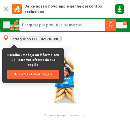
Baixe nosso novo app e ganhe descontos
exclusivos
0
Entregue no CEP:
02170-901
Escolha uma loja ou informe seu
CEP para ver ofertas da sua
região
INFORMAR LOCALIZAÇÃO
Clique na imagem para ampliar.