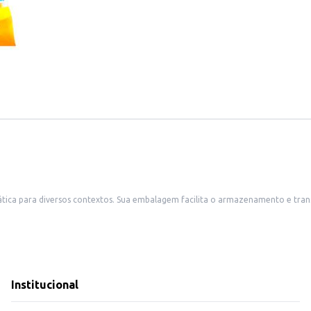
e, tornando-a ideal para revenda em pequenos comércios, como
cia. Também é uma boa escolha para uso doméstico, oferecendo um lanche saboroso e conveniente para o c
 uma demanda constante por biscoitos salgados.
colha eficiente para quem busca praticidade e sabor em um produto de fácil
Institucional
s.