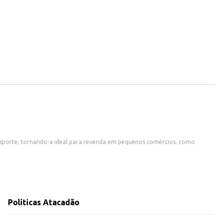
onsumo em casa.
 consumo e armazenamento. Sua textura e sabor agradam a diversos
Políticas Atacadão