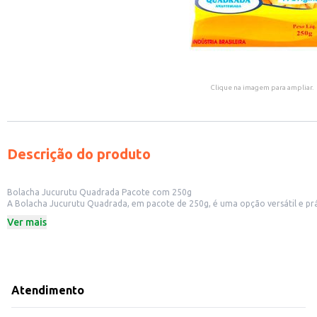
Clique na imagem para ampliar.
Descrição do produto
Bolacha Jucurutu Quadrada Pacote com 250g
A Bolacha Jucurutu Quadrada, em pacote de 250g, é uma opção versátil e prática para diversos contextos. Sua embalagem facilita o armazenamento e transport
mercearias, padarias e lojas de conveniên
Ver mais
Dicas de uso:
Ideal para consumo como lanche rápido e prático.
Perfeita para compor cestas de café da manhã ou lanche da tarde.
Pode ser utilizada como acompanhamento em diferentes refeições.
Excelente opção para revenda em estabelecimentos comerciais, atendendo a
A Bolacha Jucurutu Quadrada oferece um bom custo-benefício, sendo uma es
Atendimento
paladares, tornando-se uma opção atrativa para consumidores e comerciante
Marca: Jucurutu
Departamento: Mercearia