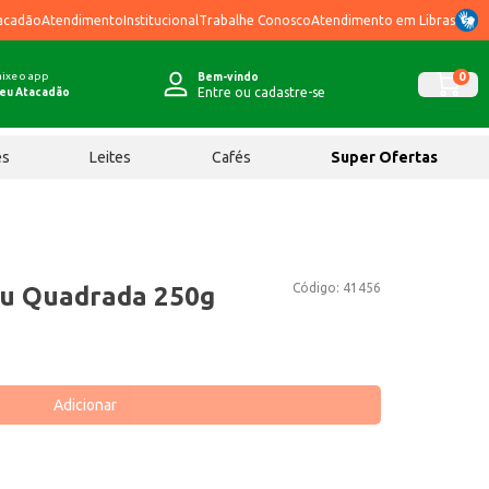
acadão
Atendimento
Institucional
Trabalhe Conosco
Atendimento em Libras
ixe o app
0
Bem-vindo
Entre ou cadastre-se
eu Atacadão
ês
Leites
Cafés
Super Ofertas
Código:
41456
tu Quadrada 250g
Adicionar