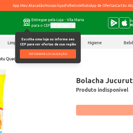
App Meu Atacadão
Nossas lojas
Folhetos
WhatsApp de Ofertas
Cartão At
Entregue pela Loja - Vila Maria
Ba
para o CEP
02170-901
M
Escolha uma loja ou informe seu
Limpeza
Chocolates
Higiene
Beb
CEP para ver ofertas da sua região
INFORMAR LOCALIZAÇÃO
utu Quadrada 250g
Bolacha Jucuru
Produto indisponível