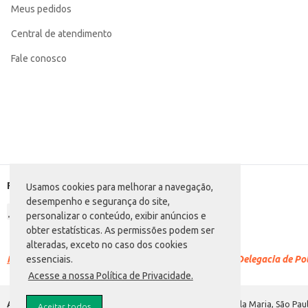
Meus pedidos
Categoria: Biscoito salgado
Conteúdo: 250g
EAN: 7898908222067
Central de atendimento
Fale conosco
Formas de pagamento
Usamos cookies para melhorar a navegação,
desempenho e segurança do site,
personalizar o conteúdo, exibir anúncios e
obter estatísticas. As permissões podem ser
alteradas, exceto no caso dos cookies
Racismo é crime.
Denuncie. Disque 100 ou procure a Delegacia de Polí
essenciais.
Acesse a nossa Política de Privacidade.
Atacadão S.A.
Avenida Morvan Dias de Figueiredo, 6169, Vila Maria, São Paul
Aceitar todos