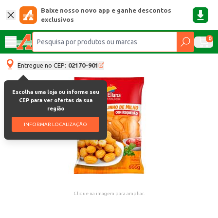
Baixe nosso novo app e ganhe descontos
exclusivos
0
Entregue no CEP:
02170-901
Escolha uma loja ou informe seu
CEP para ver ofertas da sua
região
INFORMAR LOCALIZAÇÃO
Clique na imagem para ampliar.