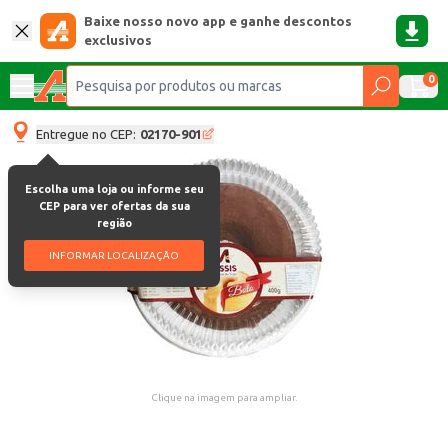
Baixe nosso novo app e ganhe descontos
exclusivos
0
Entregue no CEP:
02170-901
Escolha uma loja ou informe seu
CEP para ver ofertas da sua
região
INFORMAR LOCALIZAÇÃO
Clique na imagem para ampliar.