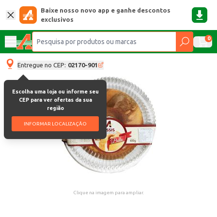
Baixe nosso novo app e ganhe descontos
exclusivos
0
Entregue no CEP:
02170-901
Escolha uma loja ou informe seu
CEP para ver ofertas da sua
região
INFORMAR LOCALIZAÇÃO
Clique na imagem para ampliar.