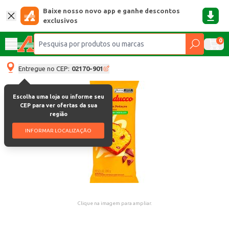
Baixe nosso novo app e ganhe descontos
exclusivos
0
Entregue no CEP:
02170-901
Escolha uma loja ou informe seu
CEP para ver ofertas da sua
região
INFORMAR LOCALIZAÇÃO
Clique na imagem para ampliar.