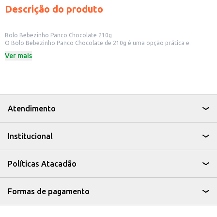
Descrição do produto
Bolo Bebezinho Panco Chocolate 210g
O Bolo Bebezinho Panco Chocolate de 210g é uma opção prática e
saborosa para quem busca um lanche rápido ou um acompanhamento para
Ver mais
o café da manhã. Ideal para ter em casa, no escritório ou para revenda em
pequenos comércios.
Dicas de Uso:
Perfeito para lanches rápidos em casa ou no trabalho.
Uma boa opção para incluir em cestas de café da manhã.
Ideal para revenda em mercados, padarias e lanchonetes.
Com o Bolo Bebezinho Panco Chocolate, você tem um produto saboroso e
Atendimento
versátil, que agrada a diferentes paladares e se encaixa em diversas
ocasiões.
Institucional
Políticas Atacadão
Formas de pagamento