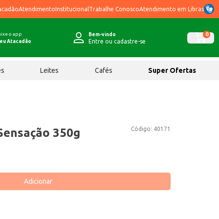
acadão
Atendimento
Institucional
Trabalhe Conosco
Atendimento em Libras
ixe o app
0
Bem-vindo
Entre ou cadastre-se
eu Atacadão
ês
Leites
Cafés
Super Ofertas
Código:
40171
Sensação 350g
Adicionar