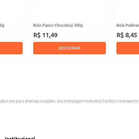
50g
Bolo Panco Chocoboy 300g
Bolo Pullma
R$ 11,49
R$ 8,45
ADICIONAR
rmazenamento, sendo ideal para revenda em pequenos comércios como
erecendo uma opção de sobremesa prática e saborosa.
 ao conjunto.
s de lanche ou sobremesa.