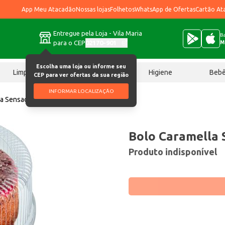
App Meu Atacadão
Nossas lojas
Folhetos
WhatsApp de Ofertas
Cartão At
Entregue pela Loja - Vila Maria
Ba
para o CEP
02170-901
M
Escolha uma loja ou informe seu
Limpeza
Chocolates
Higiene
Beb
CEP para ver ofertas da sua região
INFORMAR LOCALIZAÇÃO
la Sensação 350g
Bolo Caramella 
Produto indisponível