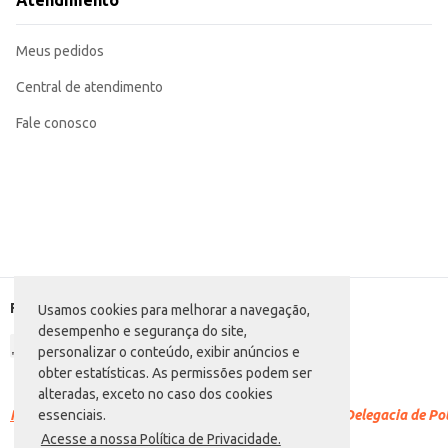
Atendimento
O Bolo Caramella Sensação oferece praticidade e conveniência, sendo uma e
frescor do produto, mantendo suas características até o momento do consu
Marca: Caramella
Meus pedidos
Departamento: Padaria e matinais
Categoria: Bolo
Conteúdo: 350g
Central de atendimento
EAN: 7896323526241
Fale conosco
Formas de pagamento
Usamos cookies para melhorar a navegação,
desempenho e segurança do site,
personalizar o conteúdo, exibir anúncios e
obter estatísticas. As permissões podem ser
alteradas, exceto no caso dos cookies
Racismo é crime.
Denuncie. Disque 100 ou procure a Delegacia de Polí
essenciais.
Acesse a nossa Política de Privacidade.