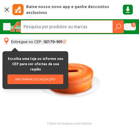
Baixe nosso novo app e ganhe descontos
exclusivos
0
Entregue no CEP:
02170-901
Escolha uma loja ou informe seu
CEP para ver ofertas da sua
região
INFORMAR LOCALIZAÇÃO
Clique na imagem para ampliar.