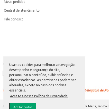
Meus pedidos
Central de atendimento
Fale conosco
Formas de pagamento
Usamos cookies para melhorar a navegação,
desempenho e segurança do site,
personalizar o conteúdo, exibir anúncios e
obter estatísticas. As permissões podem ser
alteradas, exceto no caso dos cookies
Racismo é crime.
Denuncie. Disque 100 ou procure a Delegacia de Polí
essenciais.
Acesse a nossa Política de Privacidade.
Atacadão S.A.
Avenida Morvan Dias de Figueiredo, 6169, Vila Maria, São Paul
Aceitar todos