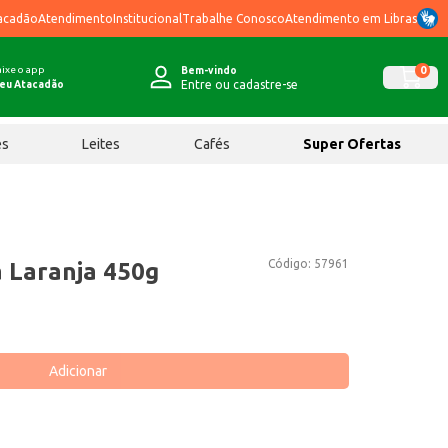
acadão
Atendimento
Institucional
Trabalhe Conosco
Atendimento em Libras
ixe o app
0
Bem-vindo
Entre ou cadastre-se
eu Atacadão
ês
Leites
Cafés
Super Ofertas
Código:
57961
 Laranja 450g
Adicionar