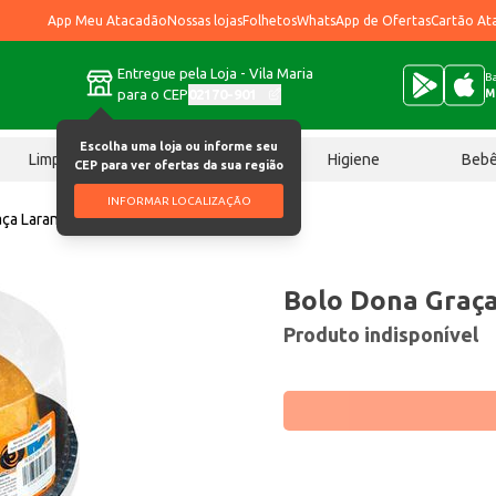
App Meu Atacadão
Nossas lojas
Folhetos
WhatsApp de Ofertas
Cartão At
Entregue pela Loja - Vila Maria
Ba
para o CEP
02170-901
M
Escolha uma loja ou informe seu
Limpeza
Chocolates
Higiene
Beb
CEP para ver ofertas da sua região
INFORMAR LOCALIZAÇÃO
ça Laranja 450g
Bolo Dona Graça
Produto indisponível