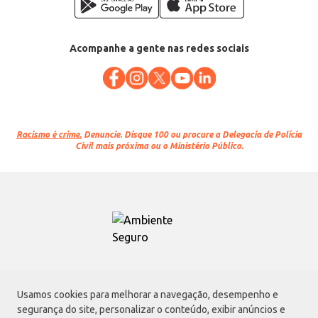
Acompanhe a gente nas redes sociais
Racismo é crime.
Denuncie. Disque 100 ou procure a Delegacia de Polícia
Civil mais próxima ou o Ministério Público.
Atacadão S.A.
Usamos cookies para melhorar a navegação, desempenho e
Avenida Morvan Dias de Figueiredo, 6169, Vila Maria, São Paulo - SP | CEP
segurança do site, personalizar o conteúdo, exibir anúncios e
02170-901 | CNPJ: 75.315.333/0001-09