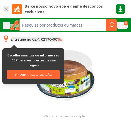
Baixe nosso novo app e ganhe descontos
exclusivos
0
Entregue no CEP:
02170-901
Escolha uma loja ou informe seu
CEP para ver ofertas da sua
região
INFORMAR LOCALIZAÇÃO
Clique na imagem para ampliar.