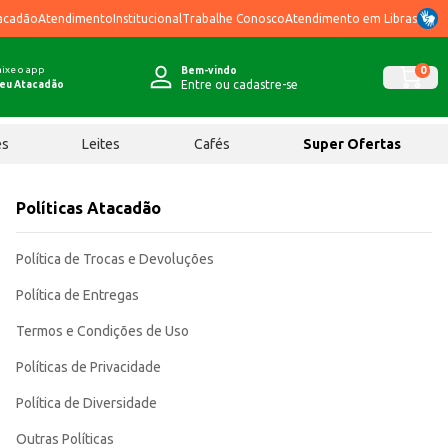
acadão
Atendimento
Institucional
Trabalhe Conosco
Atendimento em Libras
ixe o app
0
Bem-vindo
Entre ou cadastre-se
eu Atacadão
ês
Leites
Cafés
Super Ofertas
Políticas Atacadão
Política de Trocas e Devoluções
Política de Entregas
Termos e Condições de Uso
Políticas de Privacidade
Política de Diversidade
Outras Políticas