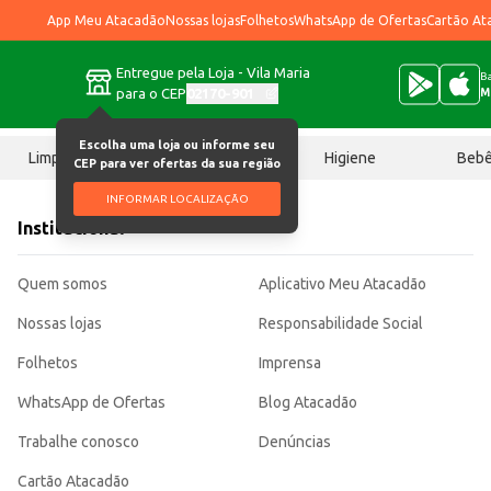
App Meu Atacadão
Nossas lojas
Folhetos
WhatsApp de Ofertas
Cartão At
Entregue pela Loja - Vila Maria
Ba
para o CEP
02170-901
M
Escolha uma loja ou informe seu
Limpeza
Chocolates
Higiene
Beb
CEP para ver ofertas da sua região
INFORMAR LOCALIZAÇÃO
Institucional
Quem somos
Aplicativo Meu Atacadão
Nossas lojas
Responsabilidade Social
Folhetos
Imprensa
WhatsApp de Ofertas
Blog Atacadão
Trabalhe conosco
Denúncias
Cartão Atacadão