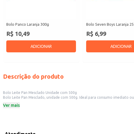
Bolo Panco Laranja 300g
Bolo Seven Boys Laranja 2
R$ 10,49
R$ 6,99
ADICIONAR
ADICIONAR
Descrição do produto
Bolo Leite Pan Mesclado Unidade com 500g
Bolo Leite Pan Mesclado, unidade com 500g. Ideal para consumo imediato ou
cafeterias, lanchonetes e outros pontos de venda de alimentos.
Ver mais
Peso: 500g
Marca: Leite Pan
Dicas de Uso:
Sirva como acompanhamento de café ou chá.
Ofereça como sobremesa em seu estabelecimento.
Incorpore em cestas de café da manhã ou lanches.