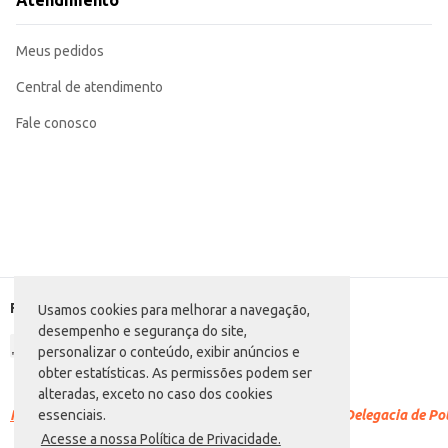
Atendimento
O Bolo Leite Pan Mesclado oferece praticidade e sabor, sendo uma opção vers
sabor característico da marca Leite Pan.
Meus pedidos
Central de atendimento
Fale conosco
Formas de pagamento
Usamos cookies para melhorar a navegação,
desempenho e segurança do site,
personalizar o conteúdo, exibir anúncios e
obter estatísticas. As permissões podem ser
alteradas, exceto no caso dos cookies
Racismo é crime.
Denuncie. Disque 100 ou procure a Delegacia de Polí
essenciais.
Acesse a nossa Política de Privacidade.