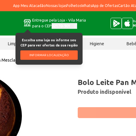
App Meu Atacadão
Nossas lojas
Folhetos
WhatsApp de Ofertas
Cartão At
Entregue pela Loja - Vila Maria
Ba
para o CEP
02170-901
M
Escolha uma loja ou informe seu
Limpeza
Chocolates
Higiene
Beb
CEP para ver ofertas da sua região
INFORMAR LOCALIZAÇÃO
an Mesclado 500g
Bolo Leite Pan 
Produto indisponível