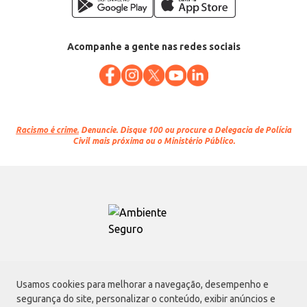
Acompanhe a gente nas redes sociais
Racismo é crime.
Denuncie. Disque 100 ou procure a Delegacia de Polícia
Civil mais próxima ou o Ministério Público.
Atacadão S.A.
Usamos cookies para melhorar a navegação, desempenho e
Avenida Morvan Dias de Figueiredo, 6169, Vila Maria, São Paulo - SP | CEP
segurança do site, personalizar o conteúdo, exibir anúncios e
02170-901 | CNPJ: 75.315.333/0001-09