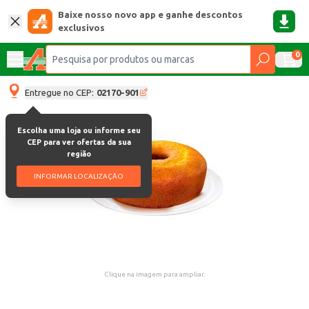
Baixe nosso novo app e ganhe descontos
exclusivos
0
Entregue no CEP:
02170-901
Escolha uma loja ou informe seu
CEP para ver ofertas da sua
região
INFORMAR LOCALIZAÇÃO
Clique na imagem para ampliar.