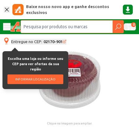
Baixe nosso novo app e ganhe descontos
exclusivos
0
Entregue no CEP:
02170-901
Escolha uma loja ou informe seu
CEP para ver ofertas da sua
região
INFORMAR LOCALIZAÇÃO
Clique na imagem para ampliar.