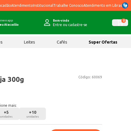
acadão
Atendimento
Institucional
Trabalhe Conosco
Atendimento em Libras
ixe o app
0
Bem-vindo
Entre ou cadastre-se
eu Atacadão
ês
Leites
Cafés
Super Ofertas
Código:
60069
ja 300g
ione mais:
+
5
+
10
unidades
unidades