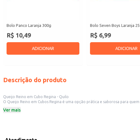
Bolo Panco Laranja 300g
Bolo Seven Boys Laranja 2
R$ 10,49
R$ 6,99
ADICIONAR
ADICIONAR
Descrição do produto
Queijo Reino em Cubo Regina - Quilo
O Queijo Reino em Cubos Regina é uma opção prática e saborosa para quem busc
queijo é perfeito para estabelecimentos comerciais, como lanchonetes e p
Ver mais
Dicas de Uso:
Sirva como aperitivo em tábuas de queijos e frios.
Adicione em saladas para um toque especial.
Utilize em lanches e sanduíches.
Ideal para eventos e confraternizações.
Com o Queijo Reino em Cubos Regina, você tem a praticidade que precisa sem