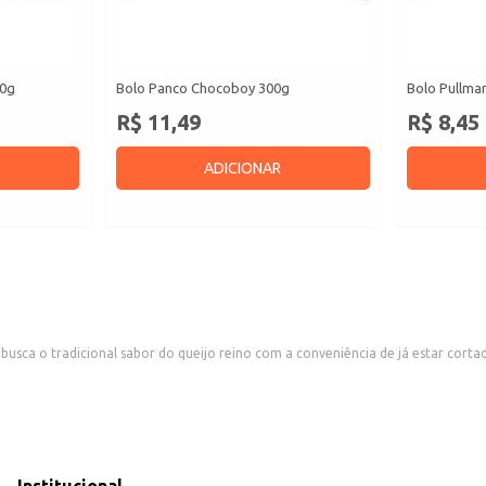
50g
Bolo Panco Chocoboy 300g
Bolo Pullma
R$ 11,49
R$ 8,45
ADICIONAR
a o tradicional sabor do queijo reino com a conveniência de já estar cortado e
adarias, que buscam agilidade no atendimento e também para o consumo domést
 abrir mão do sabor e da qualidade, tornando seus pratos ainda mais saboroso