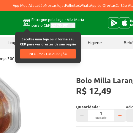
App Meu Atacadão
Nossas lojas
Folhetos
WhatsApp de Ofertas
Cartão At
Entregue pela Loja - Vila Maria
Ba
para o CEP
02170-901
M
Escolha uma loja ou informe seu
Limpeza
Chocolates
Higiene
Beb
CEP para ver ofertas da sua região
INFORMAR LOCALIZAÇÃO
ranja 300g
Bolo Milla Laran
R$ 12,49
Quantidade:
Adic
unidade