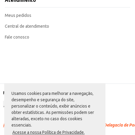
Atendimento
Meus pedidos
Central de atendimento
Fale conosco
Formas de pagamento
Usamos cookies para melhorar a navegação,
desempenho e segurança do site,
personalizar o conteúdo, exibir anúncios e
obter estatísticas. As permissões podem ser
alteradas, exceto no caso dos cookies
Racismo é crime.
Denuncie. Disque 100 ou procure a Delegacia de Polí
essenciais.
Acesse a nossa Política de Privacidade.