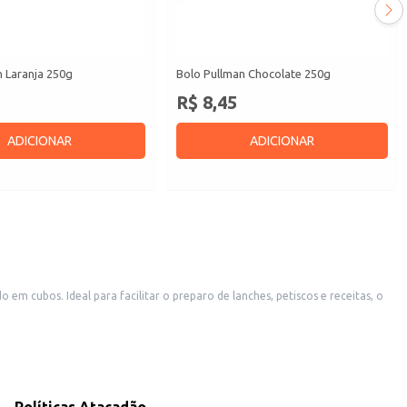
n Laranja 250g
Bolo Pullman Chocolate 250g
R$ 8,45
ADICIONAR
ADICIONAR
m cubos. Ideal para facilitar o preparo de lanches, petiscos e receitas, o
ico.
s e seus momentos mais especiais.