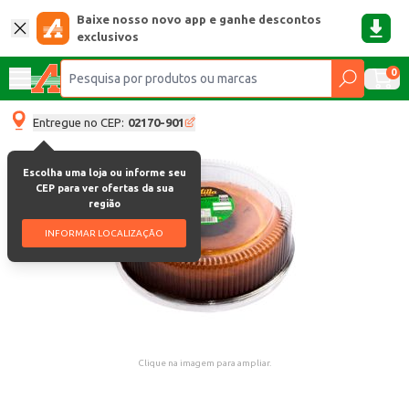
Baixe nosso novo app e ganhe descontos
exclusivos
0
Entregue no CEP:
02170-901
Escolha uma loja ou informe seu
CEP para ver ofertas da sua
região
INFORMAR LOCALIZAÇÃO
Clique na imagem para ampliar.