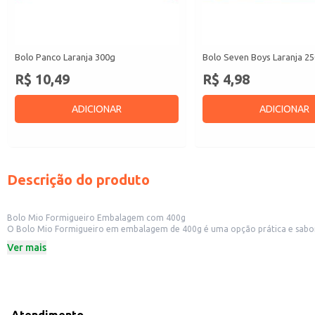
Bolo Panco Laranja 300g
Bolo Seven Boys Laranja 2
R$ 10,49
R$ 4,98
ADICIONAR
ADICIONAR
Descrição do produto
Bolo Mio Formigueiro Embalagem com 400g
O Bolo Mio Formigueiro em embalagem de 400g é uma opção prática e saborosa para diversas ocasiões. Sua embalagem individual facilita o manuseio e a venda, se
confeitarias, cafeterias e mercearias. Também é
Ver mais
Dicas de uso:
Ideal para revenda em estabelecimentos comerciais, oferecendo uma opção d
Perfeito para consumo doméstico, em momentos de café da manhã, lanche d
Pode ser incluído em cestas de presentes, adicionando um toque de sabor e p
Serve como complemento para cafés e chás, em eventos ou reuniões.
O Bolo Mio Formigueiro oferece praticidade e conveniência, sem abrir mão do sabor. Sua