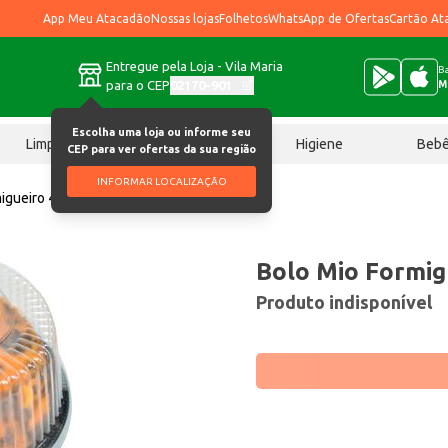
App Meu Atacadão
Nossas lojas
Folhetos
WhatsApp de Ofertas
Cartão At
Entregue pela Loja - Vila Maria
Ba
para o CEP
02170-901
M
Escolha uma loja ou informe seu
Limpeza
Chocolates
Higiene
Beb
CEP para ver ofertas da sua região
INFORMAR LOCALIZAÇÃO
migueiro 400g
Bolo Mio Formig
Produto indisponível