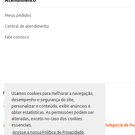
Atendimento
comercialização.
Marca: Mio
Departamento: Padaria e matinais
Meus pedidos
Categoria: Bolo
Conteúdo: 400g
EAN: 7898960256512
Central de atendimento
Fale conosco
Formas de pagamento
Usamos cookies para melhorar a navegação,
desempenho e segurança do site,
personalizar o conteúdo, exibir anúncios e
obter estatísticas. As permissões podem ser
alteradas, exceto no caso dos cookies
Racismo é crime.
Denuncie. Disque 100 ou procure a Delegacia de Polí
essenciais.
Acesse a nossa Política de Privacidade.