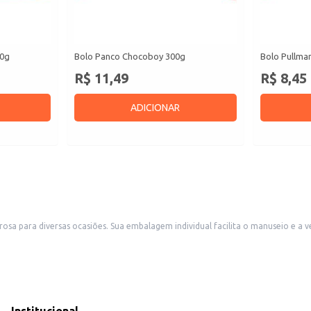
50g
Bolo Panco Chocoboy 300g
Bolo Pullma
R$ 11,49
R$ 8,45
ADICIONAR
ndo ideal para estabelecimentos comerciais como padarias,
 uma boa escolha para quem busca um produto de qualidade para consumo doméstico ou para comple
e lanche rápida e saborosa.
a tarde ou sobremesa.
raticidade.
 embalagem de 400g garante um bom rendimento e facilita o controle de estoque para comer