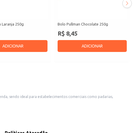
n Laranja 250g
Bolo Pullman Chocolate 250g
R$ 8,45
ADICIONAR
ADICIONAR
mentar cestas de presentes.
ciantes. É uma opção versátil e de fácil