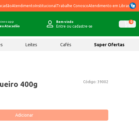
acadão
Atendimento
Institucional
Trabalhe Conosco
Atendimento em Libras
ixe o app
0
Bem-vindo
Entre ou cadastre-se
eu Atacadão
ês
Leites
Cafés
Super Ofertas
Código:
39002
ueiro 400g
Adicionar