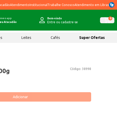
acadão
Atendimento
Institucional
Trabalhe Conosco
Atendimento em Libras
ixe o app
0
Bem-vindo
Entre ou cadastre-se
eu Atacadão
ês
Leites
Cafés
Super Ofertas
Código:
38998
00g
Adicionar