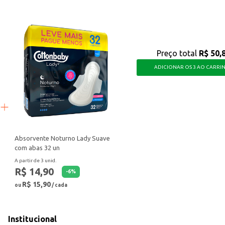
Preço total
R$ 50,
ADICIONAR OS 3 AO CARRI
Absorvente Noturno Lady Suave
com abas 32 un
A partir de 3 unid.
R$ 14,90
-
6
%
R$ 15,90
ou
/ cada
Institucional