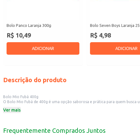
Bolo Panco Laranja 300g
Bolo Seven Boys Laranja 2
R$ 10,49
R$ 4,98
ADICIONAR
ADICIONAR
Descrição do produto
Bolo Mio Fubá 400g
O Bolo Mio Fubá de 400g é uma opção saborosa e prática para quem busca um
momentos.
Ver mais
Dicas de uso:
Perfeito para acompanhar um café ou chá.
Uma boa opção para lanches rápidos em casa ou no trabalho.
Pode ser servido em eventos e celebrações informais.
Frequentemente Comprados Juntos
Com o Bolo Mio Fubá, você tem à disposição um produto que combina sabor e 