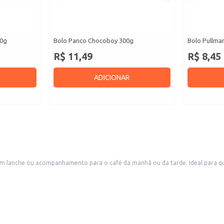
50g
Bolo Panco Chocoboy 300g
Bolo Pullma
R$ 11,49
R$ 8,45
ADICIONAR
 lanche ou acompanhamento para o café da manhã ou da tarde. Ideal para quem
praticidade, ideal para atender às necessidades do seu negócio ou para o con