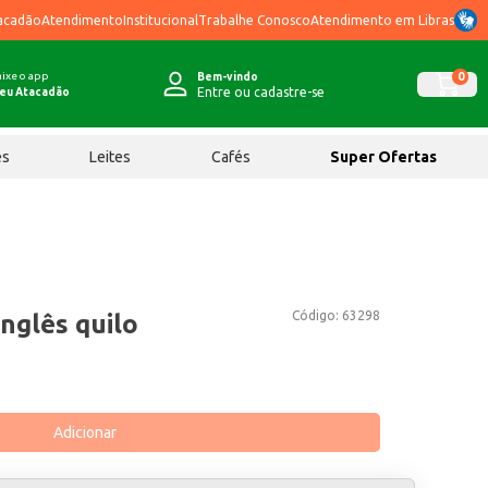
acadão
Atendimento
Institucional
Trabalhe Conosco
Atendimento em Libras
ixe o app
0
Bem-vindo
Entre ou cadastre-se
eu Atacadão
ês
Leites
Cafés
Super Ofertas
Código:
63298
Inglês quilo
Adicionar