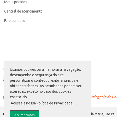
Meus pedidos
Central de atendimento
Fale conosco
Formas de pagamento
Usamos cookies para melhorar a navegação,
desempenho e segurança do site,
personalizar o conteúdo, exibir anúncios e
obter estatísticas. As permissões podem ser
alteradas, exceto no caso dos cookies
Racismo é crime.
Denuncie. Disque 100 ou procure a Delegacia de Polí
essenciais.
Acesse a nossa Política de Privacidade.
Atacadão S.A.
Avenida Morvan Dias de Figueiredo, 6169, Vila Maria, São Paul
Aceitar todos