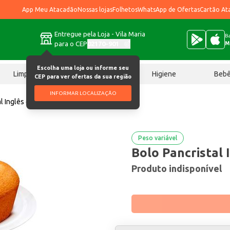
App Meu Atacadão
Nossas lojas
Folhetos
WhatsApp de Ofertas
Cartão At
Entregue pela Loja - Vila Maria
Ba
para o CEP
02170-901
M
Escolha uma loja ou informe seu
Limpeza
Chocolates
Higiene
Beb
CEP para ver ofertas da sua região
INFORMAR LOCALIZAÇÃO
l Inglês quilo
Peso variável
Bolo Pancristal 
Produto indisponível