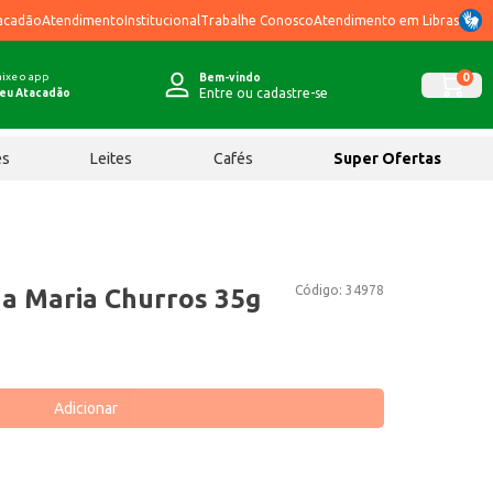
acadão
Atendimento
Institucional
Trabalhe Conosco
Atendimento em Libras
ixe o app
0
Bem-vindo
Entre ou cadastre-se
eu Atacadão
ês
Leites
Cafés
Super Ofertas
Código:
34978
a Maria Churros 35g
Adicionar