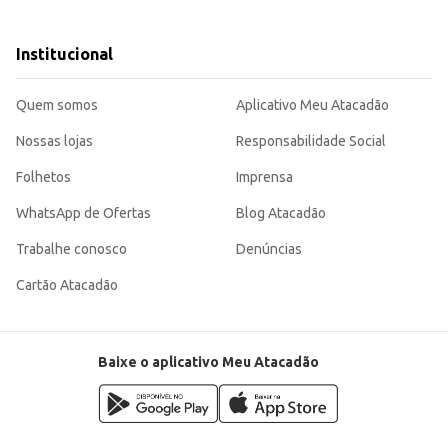
 viagem.
ócio. A praticidade e o sabor do Bolo Pullman Ana Maria Churros o tornam uma escolha atrativa para
Institucional
Quem somos
Aplicativo Meu Atacadão
Nossas lojas
Responsabilidade Social
Folhetos
Imprensa
WhatsApp de Ofertas
Blog Atacadão
Trabalhe conosco
Denúncias
Cartão Atacadão
Baixe o aplicativo Meu Atacadão