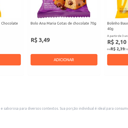
o Chocolate
Bolo Ana Maria Gotas de chocolate 70g
Bolinho Bau
40g
A partir de 3 un
R$ 3,49
R$ 2,10
R$ 2,39
ou
/ 
ADICIONAR
umo imediato, tornando-o perfeito para estabelecimentos comerciais como
padarias, cafeterias e lanchonetes que buscam oferecer um produto conveniente aos seus clientes. Também 