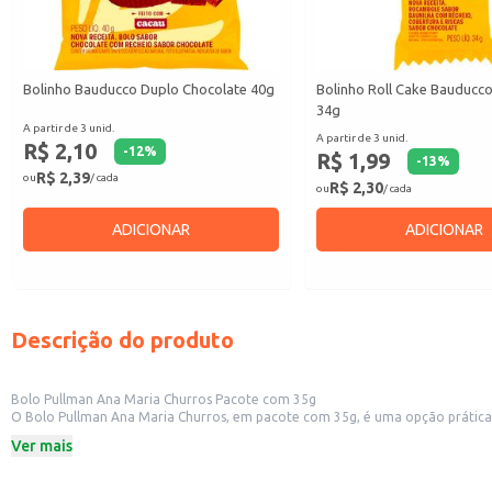
Bolinho Bauducco Duplo Chocolate 40g
Bolinho Roll Cake Bauducc
34g
A partir de 3 unid.
A partir de 3 unid.
R$ 2,10
-
12
%
R$ 1,99
-
13
%
R$ 2,39
ou
/ cada
R$ 2,30
ou
/ cada
ADICIONAR
ADICIONAR
Descrição do produto
Bolo Pullman Ana Maria Churros Pacote com 35g
O Bolo Pullman Ana Maria Churros, em pacote com 35g, é uma opção prática e saborosa para diversos contextos. Sua porção individual é ideal para cons
Ver mais
Dicas de uso:
Ideal para consumo individual, oferecendo praticidade e porcionamento.
Perfeito para compor cestas de café da manhã ou lanches rápidos.