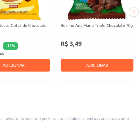
ducco Gotas de Chocolate
Bolinho Ana Maria Triplo Chocolate 70g
id.
R$ 3,49
-
12
%
cada
ADICIONAR
ADICIONAR
é uma excelente opção para revenda em pequenos comércios, como mercearias e conveniências.