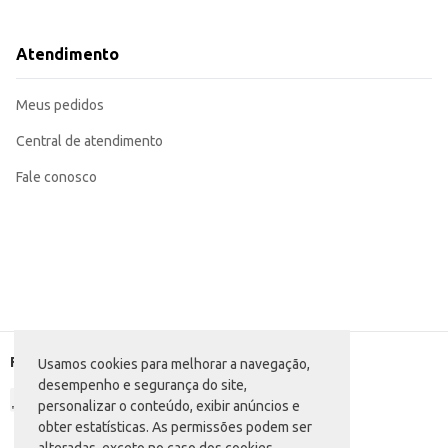
Uma opção conveniente para estabelecimentos que oferecem produtos para
Pode ser incluído em kits de presentes ou lembrancinhas.
O formato compacto e a embalagem individual facilitam o manuseio e o armazenamento, contribuindo para a eficiência no seu neg
Atendimento
consumidores e comerciantes.
Marca: Ana Maria
Departamento: Padaria e matinais
Meus pedidos
Categoria: Minibolo
Conteúdo: 35g
EAN: 7896002310567
Central de atendimento
Fale conosco
Formas de pagamento
Usamos cookies para melhorar a navegação,
desempenho e segurança do site,
personalizar o conteúdo, exibir anúncios e
obter estatísticas. As permissões podem ser