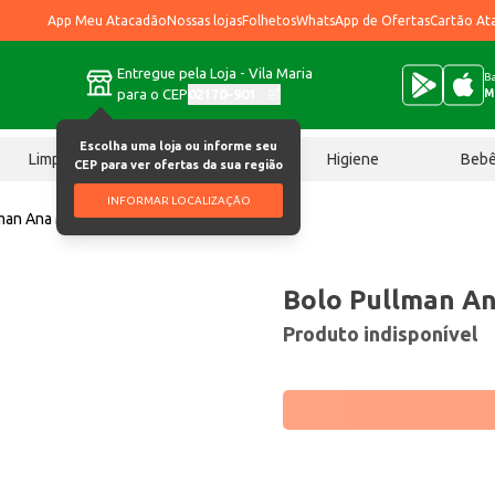
App Meu Atacadão
Nossas lojas
Folhetos
WhatsApp de Ofertas
Cartão At
Entregue pela Loja - Vila Maria
Ba
para o CEP
02170-901
M
Escolha uma loja ou informe seu
Limpeza
Chocolates
Higiene
Beb
CEP para ver ofertas da sua região
INFORMAR LOCALIZAÇÃO
man Ana Maria Churros 35g
Bolo Pullman An
Produto indisponível