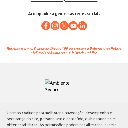
Acompanhe a gente nas redes sociais
Racismo é crime.
Denuncie. Disque 100 ou procure a Delegacia de Polícia
Civil mais próxima ou o Ministério Público.
Atacadão S.A.
Usamos cookies para melhorar a navegação, desempenho e
Avenida Morvan Dias de Figueiredo, 6169, Vila Maria, São Paulo - SP | CEP
segurança do site, personalizar o conteúdo, exibir anúncios e
02170-901 | CNPJ: 75.315.333/0001-09
obter estatísticas. As permissões podem ser alteradas, exceto