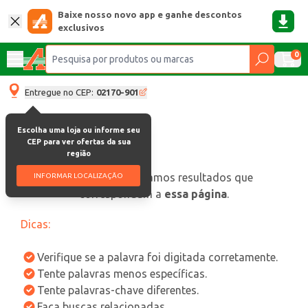
Baixe nosso novo app e ganhe descontos
exclusivos
0
Entregue no CEP:
02170-901
Escolha uma loja ou informe seu
CEP para ver ofertas da sua
região
oops, não encontramos resultados que
INFORMAR LOCALIZAÇÃO
correspondam a
essa página
.
Dicas:
Verifique se a palavra foi digitada corretamente.
Tente palavras menos específicas.
Tente palavras-chave diferentes.
Faça buscas relacionadas.