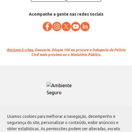
Acompanhe a gente nas redes sociais
Racismo é crime.
Denuncie. Disque 100 ou procure a Delegacia de Polícia
Civil mais próxima ou o Ministério Público.
Atacadão S.A.
Usamos cookies para melhorar a navegação, desempenho e
Avenida Morvan Dias de Figueiredo, 6169, Vila Maria, São Paulo - SP | CEP
segurança do site, personalizar o conteúdo, exibir anúncios e
02170-901 | CNPJ: 75.315.333/0001-09
obter estatísticas. As permissões podem ser alteradas, exceto