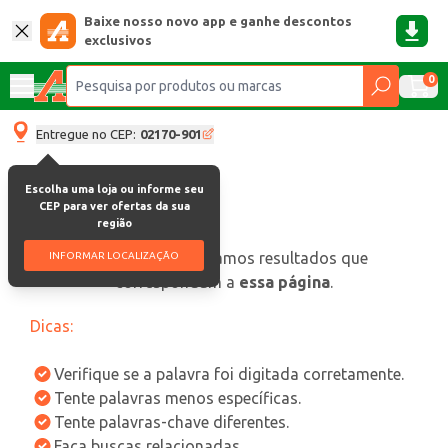
Baixe nosso novo app e ganhe descontos
exclusivos
0
Entregue no CEP:
02170-901
Escolha uma loja ou informe seu
CEP para ver ofertas da sua
região
oops, não encontramos resultados que
INFORMAR LOCALIZAÇÃO
correspondam a
essa página
.
Dicas:
Verifique se a palavra foi digitada corretamente.
Tente palavras menos específicas.
Tente palavras-chave diferentes.
Faça buscas relacionadas.