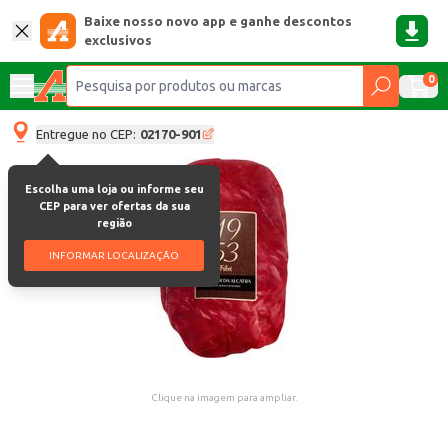
Baixe nosso novo app e ganhe descontos
exclusivos
0
Entregue no CEP:
02170-901
Escolha uma loja ou informe seu
CEP para ver ofertas da sua
região
INFORMAR LOCALIZAÇÃO
Clique na imagem para ampliar.