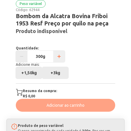
Peso variável
Código:
62944
Bombom da Alcatra Bovina Friboi
1953 Resf Preço por quilo na peça
Produto indisponível
Quantidade:
Adicione mais:
+
1,50kg
+
3kg
Resumo da compra:
R$ 0,00
Adicionar ao carrinho
Produto de peso variável
O peso aproximado de cada unidade é
300g
. Por ser um