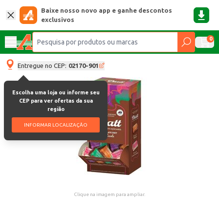
Baixe nosso novo app e ganhe descontos
exclusivos
0
Entregue no CEP:
02170-901
Escolha uma loja ou informe seu
CEP para ver ofertas da sua
região
INFORMAR LOCALIZAÇÃO
Clique na imagem para ampliar.