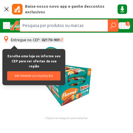
Baixe nosso novo app e ganhe descontos
exclusivos
0
Entregue no CEP:
02170-901
Escolha uma loja ou informe seu
CEP para ver ofertas da sua
região
INFORMAR LOCALIZAÇÃO
Clique na imagem para ampliar.