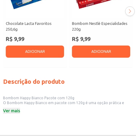
Chocolate Lacta Favoritos
Bombom Nestlé Especialidades
250,6g
220g
R$ 9,99
R$ 9,99
ADICIONAR
ADICIONAR
Descrição do produto
Bombom Happy Bianco Pacote com 120g
O Bombom Happy Bianco em pacote com 120g é uma opção prática e
versátil para revenda em diversos estabelecimentos comerciais, como
Ver mais
mercearias, lojas de conveniência, padarias e confeitarias. Sua embalagem
de 120g é ideal para atender a demanda de clientes que buscam um
produto de qualidade a um preço acessível. A praticidade da embalagem
também o torna adequado para consumo doméstico, seja como um
agrado pessoal ou para compartilhar em momentos especiais.