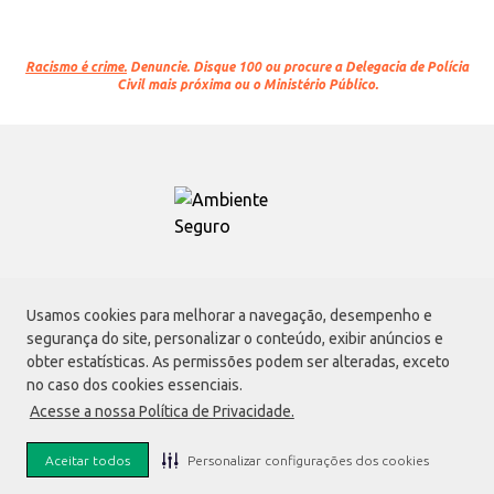
Racismo é crime.
Denuncie. Disque 100 ou procure a Delegacia de Polícia
Civil mais próxima ou o Ministério Público.
Atacadão S.A.
Usamos cookies para melhorar a navegação, desempenho e
Avenida Morvan Dias de Figueiredo, 6169, Vila Maria, São Paulo - SP | CEP
segurança do site, personalizar o conteúdo, exibir anúncios e
02170-901 | CNPJ: 75.315.333/0001-09
obter estatísticas. As permissões podem ser alteradas, exceto
Envio de documentos administrativos e jurídicos:
no caso dos cookies essenciais.
Avenida Morvan Dias de Figueiredo, 6169, Vila Maria, São Paulo - SP | CEP
Acesse a nossa Política de Privacidade.
02170-901
faleconosco@atacadao.com.br
Aceitar todos
Personalizar configurações dos cookies