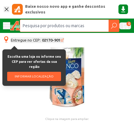
Baixe nosso novo app e ganhe descontos
exclusivos
0
Entregue no CEP:
02170-901
Escolha uma loja ou informe seu
CEP para ver ofertas da sua
região
INFORMAR LOCALIZAÇÃO
Clique na imagem para ampliar.