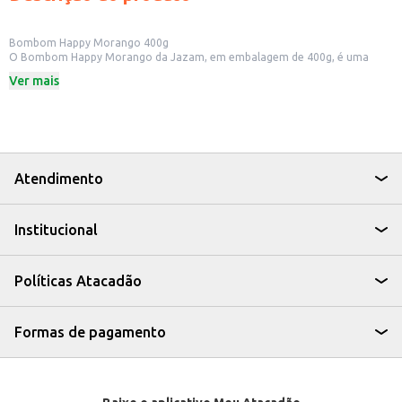
Bombom Happy Morango 400g
O Bombom Happy Morango da Jazam, em embalagem de 400g, é uma
opção para quem busca um doce saboroso e prático. Ideal para revenda
Ver mais
em pequenos comércios, como mercados e lojas de conveniência, ou para
ter em casa e oferecer em momentos de descontração.
Dicas de Uso:
Perfeito para compor cestas de presentes.
Uma boa opção para festas e eventos.
Ideal para ter em casa e oferecer aos amigos e familiares.
Com o Bombom Happy Morango, você garante um produto com boa
Atendimento
aceitação e que agrada diversos paladares, seja para consumo próprio ou
para aumentar as vendas do seu negócio.
Institucional
Políticas Atacadão
Formas de pagamento