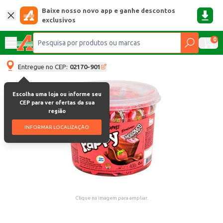
Baixe nosso novo app e ganhe descontos
exclusivos
0
Entregue no CEP:
02170-901
Escolha uma loja ou informe seu
CEP para ver ofertas da sua
região
INFORMAR LOCALIZAÇÃO
Clique na imagem para ampliar.