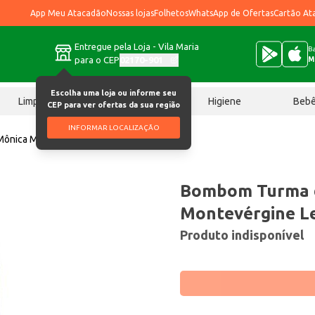
App Meu Atacadão
Nossas lojas
Folhetos
WhatsApp de Ofertas
Cartão At
Entregue pela Loja - Vila Maria
Ba
para o CEP
02170-901
M
Escolha uma loja ou informe seu
Limpeza
Chocolates
Higiene
Beb
CEP para ver ofertas da sua região
INFORMAR LOCALIZAÇÃO
ônica Montevérgine Leite 55g
Bombom Turma 
Montevérgine Le
Produto indisponível