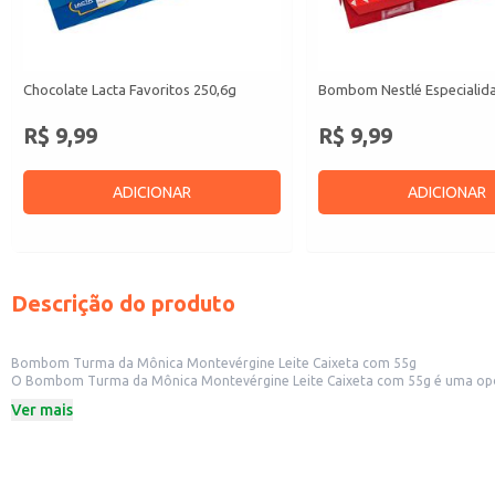
Chocolate Lacta Favoritos 250,6g
Bombom Nestlé Especialid
R$ 9,99
R$ 9,99
ADICIONAR
ADICIONAR
Descrição do produto
Bombom Turma da Mônica Montevérgine Leite Caixeta com 55g
O Bombom Turma da Mônica Montevérgine Leite Caixeta com 55g é uma opção sa
Ver mais
Dicas de uso:
Excelente opção para compor cestas de presentes e lembrancinhas.
Ideal para revenda em estabelecimentos comerciais, atendendo a um público
Pode ser incluído em kits de guloseimas para festas e eventos.
Uma opção prática e saborosa para consumo individual ou compartilhado.