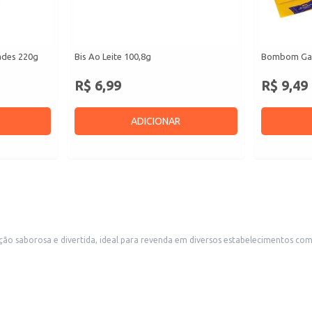
ades 220g
Bis Ao Leite 100,8g
Bombom Gar
R$ 6,99
R$ 9,49
ADICIONAR
borosa e divertida, ideal para revenda em diversos estabelecimentos comercia
embalagem atrativa, com a temática da Turma da Mônica, o torna um produto chamativ
 amplo.