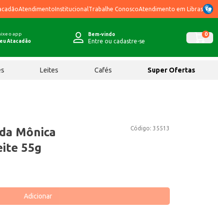
acadão
Atendimento
Institucional
Trabalhe Conosco
Atendimento em Libras
ixe o app
0
Bem-vindo
Entre ou cadastre-se
eu Atacadão
ês
Leites
Cafés
Super Ofertas
Código:
35513
da Mônica
ite 55g
Adicionar