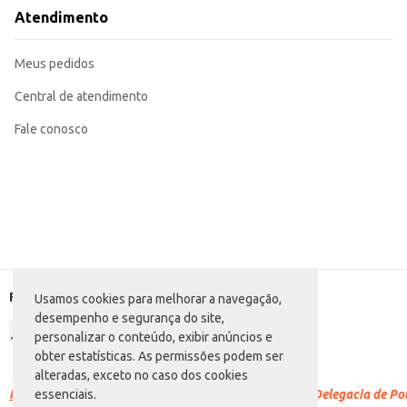
O Bombom Turma da Mônica Montevérgine Leite Caixeta com 55g oferece um bo
Atendimento
a conservação do produto e facilita a distribuição.
Marca: Montevérgine
Departamento: Mercearia
Meus pedidos
Categoria: Bombom
Conteúdo: 55g
EAN: 7896079821621
Central de atendimento
Fale conosco
Formas de pagamento
Usamos cookies para melhorar a navegação,
desempenho e segurança do site,
personalizar o conteúdo, exibir anúncios e
obter estatísticas. As permissões podem ser
alteradas, exceto no caso dos cookies
Racismo é crime.
Denuncie. Disque 100 ou procure a Delegacia de Polí
essenciais.