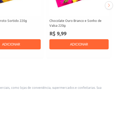
oto Sortido 220g
Chocolate Ouro Branco e Sonho de
Valsa 220g
R$ 9,99
ADICIONAR
ADICIONAR
is, como lojas de conveniência, supermercados e confeitarias. Sua
o para o público infantil e adulto. A praticidade da caixeta permite fácil manuseio e exposição no ponto de venda.