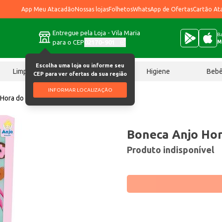
App Meu Atacadão
Nossas lojas
Folhetos
WhatsApp de Ofertas
Cartão At
Entregue pela Loja - Vila Maria
Ba
para o CEP
02170-901
M
Escolha uma loja ou informe seu
Limpeza
Chocolates
Higiene
Beb
CEP para ver ofertas da sua região
INFORMAR LOCALIZAÇÃO
 Hora do Lanche un
Boneca Anjo Hor
Produto indisponível