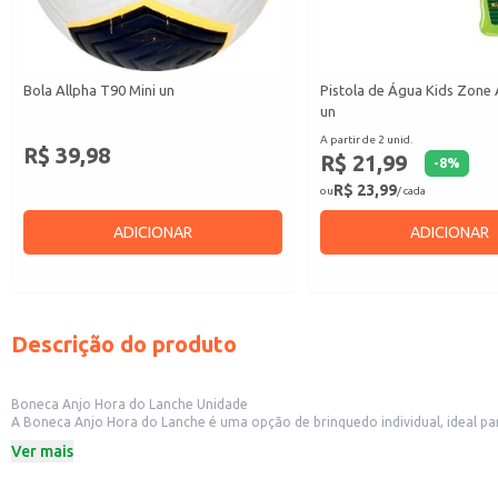
Bola Allpha T90 Mini un
Pistola de Água Kids Zone 
un
A partir de 2 unid.
R$ 39,98
R$ 21,99
-
8
%
R$ 23,99
ou
/ cada
ADICIONAR
ADICIONAR
Descrição do produto
Boneca Anjo Hora do Lanche Unidade
A Boneca Anjo Hora do Lanche é uma opção de brinquedo individual, ideal para
Marca: Anjo
Ver mais
Categoria: Brinquedo
Dicas de Uso:
Ideal para brincadeiras em casa.