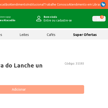
acadão
Atendimento
Institucional
Trabalhe Conosco
Atendimento em Libras
ixe o app
0
Bem-vindo
Entre ou cadastre-se
eu Atacadão
ês
Leites
Cafés
Super Ofertas
Código:
35593
a do Lanche un
Adicionar