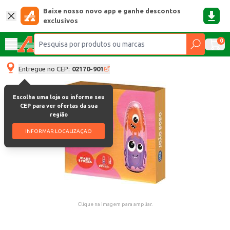
Baixe nosso novo app e ganhe descontos
exclusivos
0
Entregue no CEP:
02170-901
Escolha uma loja ou informe seu
CEP para ver ofertas da sua
região
INFORMAR LOCALIZAÇÃO
Clique na imagem para ampliar.