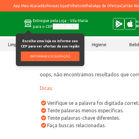
App Meu Atacadão
Nossas lojas
Folhetos
WhatsApp de Ofertas
Cartão At
Entregue pela Loja - Vila Maria
Ba
para o CEP
02170-901
M
Escolha uma loja ou informe seu
Limpeza
Chocolates
Higiene
Beb
CEP para ver ofertas da sua região
INFORMAR LOCALIZAÇÃO
oops, não encontramos resultados que co
Dicas:
Verifique se a palavra foi digitada corre
Tente palavras menos específicas.
Tente palavras-chave diferentes.
Faça buscas relacionadas.