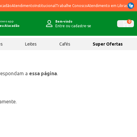
acadão
Atendimento
Institucional
Trabalhe Conosco
Atendimento em Libras
ixe o app
0
Bem-vindo
Entre ou cadastre-se
eu Atacadão
ês
Leites
Cafés
Super Ofertas
rrespondam a
essa página
.
tamente.