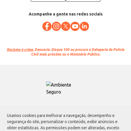
Acompanhe a gente nas redes sociais
Racismo é crime.
Denuncie. Disque 100 ou procure a Delegacia de Polícia
Civil mais próxima ou o Ministério Público.
Atacadão S.A.
Usamos cookies para melhorar a navegação, desempenho e
Avenida Morvan Dias de Figueiredo, 6169, Vila Maria, São Paulo - SP | CEP
segurança do site, personalizar o conteúdo, exibir anúncios e
02170-901 | CNPJ: 75.315.333/0001-09
obter estatísticas. As permissões podem ser alteradas, exceto