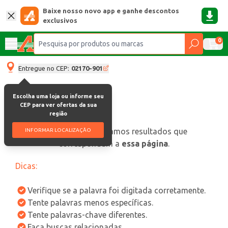
Baixe nosso novo app e ganhe descontos
exclusivos
0
Entregue no CEP:
02170-901
Escolha uma loja ou informe seu
CEP para ver ofertas da sua
região
oops, não encontramos resultados que
INFORMAR LOCALIZAÇÃO
correspondam a
essa página
.
Dicas:
Verifique se a palavra foi digitada corretamente.
Tente palavras menos específicas.
Tente palavras-chave diferentes.
Faça buscas relacionadas.