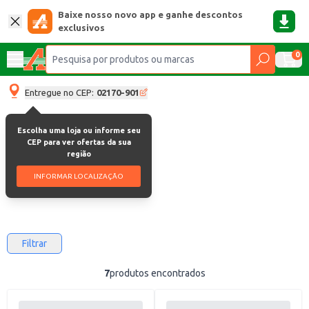
Baixe nosso novo app e ganhe descontos
exclusivos
0
Entregue no CEP:
02170-901
Escolha uma loja ou informe seu
Bragança
CEP para ver ofertas da sua
região
Bragança
INFORMAR LOCALIZAÇÃO
Filtrar
7
produtos encontrados