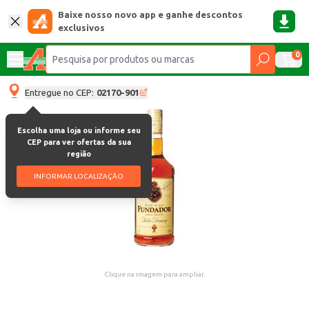
Baixe nosso novo app e ganhe descontos
exclusivos
0
Entregue no CEP:
02170-901
Escolha uma loja ou informe seu
CEP para ver ofertas da sua
região
INFORMAR LOCALIZAÇÃO
Clique na imagem para ampliar.