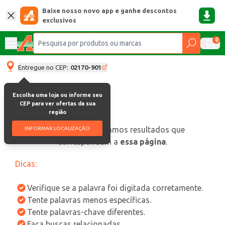
Baixe nosso novo app e ganhe descontos
exclusivos
0
Entregue no CEP:
02170-901
Escolha uma loja ou informe seu
CEP para ver ofertas da sua
região
oops, não encontramos resultados que
INFORMAR LOCALIZAÇÃO
correspondam a
essa página
.
Dicas:
Verifique se a palavra foi digitada corretamente.
Tente palavras menos específicas.
Tente palavras-chave diferentes.
Faça buscas relacionadas.