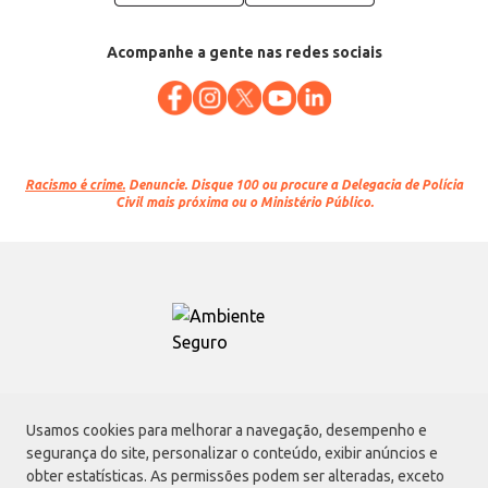
Acompanhe a gente nas redes sociais
Racismo é crime.
Denuncie. Disque 100 ou procure a Delegacia de Polícia
Civil mais próxima ou o Ministério Público.
Atacadão S.A.
Usamos cookies para melhorar a navegação, desempenho e
Avenida Morvan Dias de Figueiredo, 6169, Vila Maria, São Paulo - SP | CEP
segurança do site, personalizar o conteúdo, exibir anúncios e
02170-901 | CNPJ: 75.315.333/0001-09
obter estatísticas. As permissões podem ser alteradas, exceto