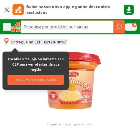
Baixe nosso novo app e ganhe descontos
exclusivos
0
Entregue no CEP:
02170-901
Escolha uma loja ou informe seu
CEP para ver ofertas da sua
região
INFORMAR LOCALIZAÇÃO
Clique na imagem para ampliar.