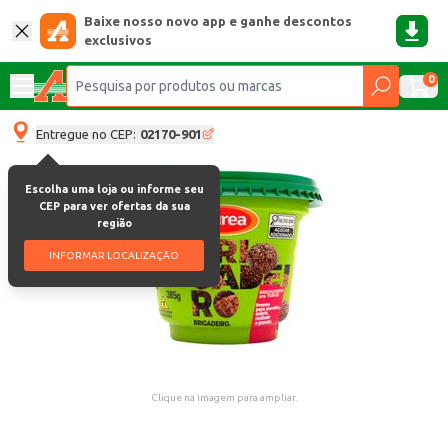
Baixe nosso novo app e ganhe descontos
exclusivos
0
Entregue no CEP:
02170-901
Escolha uma loja ou informe seu
CEP para ver ofertas da sua
região
INFORMAR LOCALIZAÇÃO
Clique na imagem para ampliar.