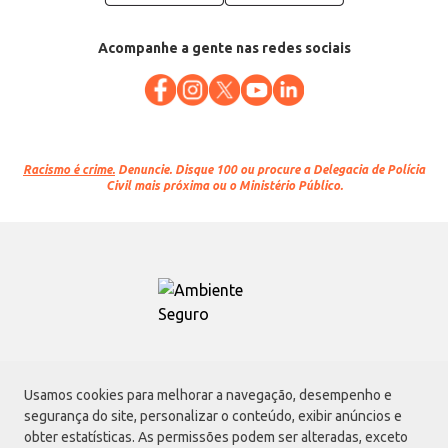
Acompanhe a gente nas redes sociais
Racismo é crime.
Denuncie. Disque 100 ou procure a Delegacia de Polícia
Civil mais próxima ou o Ministério Público.
Atacadão S.A.
Usamos cookies para melhorar a navegação, desempenho e
Avenida Morvan Dias de Figueiredo, 6169, Vila Maria, São Paulo - SP | CEP
segurança do site, personalizar o conteúdo, exibir anúncios e
02170-901 | CNPJ: 75.315.333/0001-09
obter estatísticas. As permissões podem ser alteradas, exceto