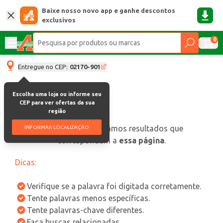
Baixe nosso novo app e ganhe descontos
exclusivos
0
Entregue no CEP:
02170-901
Escolha uma loja ou informe seu
CEP para ver ofertas da sua
região
oops, não encontramos resultados que
INFORMAR LOCALIZAÇÃO
correspondam a
essa página
.
Dicas:
Verifique se a palavra foi digitada corretamente.
Tente palavras menos específicas.
Tente palavras-chave diferentes.
Faça buscas relacionadas.