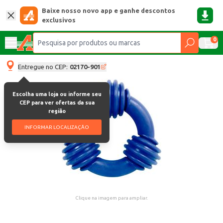
Baixe nosso novo app e ganhe descontos
exclusivos
0
Entregue no CEP:
02170-901
Escolha uma loja ou informe seu
CEP para ver ofertas da sua
região
INFORMAR LOCALIZAÇÃO
Clique na imagem para ampliar.