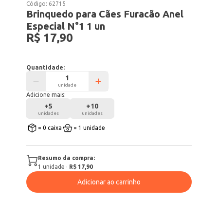
Código:
62715
Brinquedo para Cães Furacão Anel
Especial N°1 1 un
R$ 17,90
Quantidade:
unidade
Adicione mais:
+
5
+
10
unidades
unidades
= 0 caixa
= 1 unidade
Resumo da compra:
1
unidade
·
R$ 17,90
Adicionar ao carrinho