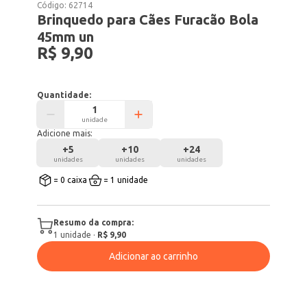
Código:
62714
Brinquedo para Cães Furacão Bola
45mm un
R$ 9,90
Quantidade:
unidade
Adicione mais:
+
5
+
10
+
24
unidades
unidades
unidades
= 0 caixa
= 1 unidade
Resumo da compra:
1
unidade
·
R$ 9,90
Adicionar ao carrinho