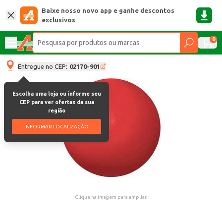
Baixe nosso novo app e ganhe descontos
exclusivos
0
Entregue no CEP:
02170-901
Escolha uma loja ou informe seu
CEP para ver ofertas da sua
região
INFORMAR LOCALIZAÇÃO
Clique na imagem para ampliar.